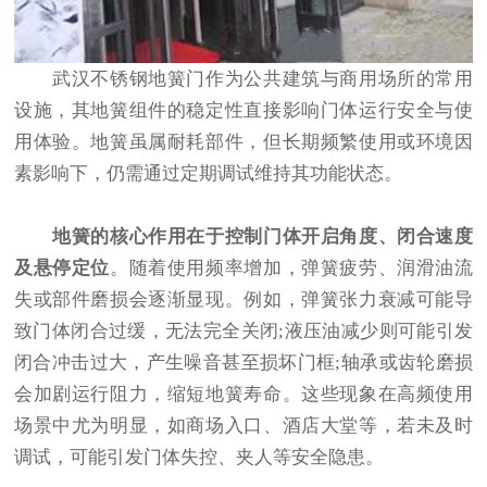
武汉不锈钢地簧门
作为公共建筑与商用场所的常用
设施，其地簧组件的稳定性直接影响门体运行安全与使
用体验。地簧虽属耐耗部件，但长期频繁使用或环境因
素影响下，仍需通过定期调试维持其功能状态。
地簧的核心作用在于控制门体开启角度、闭合速度
及悬停定位
。随着使用频率增加，弹簧疲劳、润滑油流
失或部件磨损会逐渐显现。例如，弹簧张力衰减可能导
致门体闭合过缓，无法完全关闭;液压油减少则可能引发
闭合冲击过大，产生噪音甚至损坏门框;轴承或齿轮磨损
会加剧运行阻力，缩短地簧寿命。这些现象在高频使用
场景中尤为明显，如商场入口、酒店大堂等，若未及时
调试，可能引发门体失控、夹人等安全隐患。