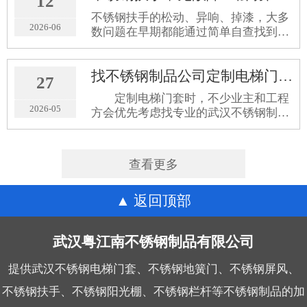
12
边框的搭配方式都会影响整体效果。
不锈钢扶手的松动、异响、掉漆，大多
2026-06
数问题在早期都能通过简单自查找到原
因，不用一出问题就整段更换。定期巡
检、选对材质、注意日常清洁，能让扶
找不锈钢制品公司定制电梯门套，如何一眼识别304与201材质？
手的使用寿命延长不少。
27
定制电梯门套时，不少业主和工程
2026-05
方会优先考虑找专业的武汉不锈钢制品
公司合作。但市面上304和201材质外观
非常相似，肉眼很难直接区分。选错材
质，后期容易出现生锈、变色等问题。
查看更多
下面分享几个实操性强的辨
返回顶部
武汉粤江南不锈钢制品有限公司
提供武汉不锈钢电梯门套、不锈钢地簧门、不锈钢屏风、
不锈钢扶手、不锈钢阳光棚、不锈钢栏杆等不锈钢制品的加