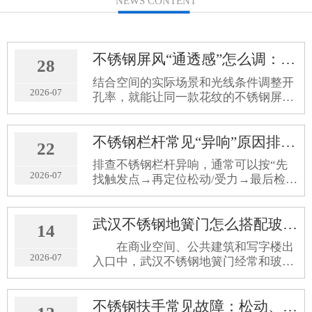
NEWS CONTENT
不锈钢屏风“通透感”怎么调：同一款花纹的开孔率与视觉效果解析
28
结合空间的实际场景和光线条件调整开
2026-07
孔率，就能让同一款花纹的不锈钢屏
风，呈现出适配现场的通透效果。
不锈钢栏杆常见“异响”原因排查：安装松动、结构受力、连接件该怎么处理
22
排查不锈钢栏杆异响，通常可以按“先
2026-07
找触发点→再定位松动/受力→最后检查
连接件与收口”的顺序推进。实际工程
里，很多异响不是单一原因造成，而是
武汉不锈钢地簧门怎么搭配玻璃和边框？常见做法整理
安装贴合度、连接紧固和结构受力传递
14
共同作用的结果。
在商业空间、公共建筑和写字楼出
2026-07
入口中，武汉不锈钢地簧门经常和玻
璃、边框组合使用。很多人以为它只
是“门体+地弹簧”的简单拼接，其实从
不锈钢扶手常见故障：松动、异响、掉漆怎么办？一步步自查
外观协调、通行体验到安全性，玻璃和